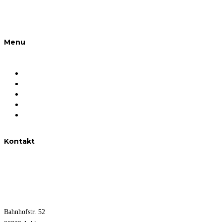
Menu
Unternehmen
Das sind wir
Unsere Expertise
Objektübersicht
Kontakt
Kontakt
0176 - 709 318 58
info@allerweserimmobilien.de
Bahnhofstr. 52