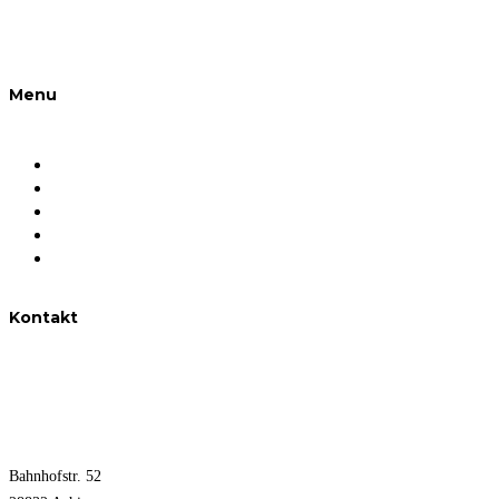
Menu
Unternehmen
Das sind wir
Unsere Expertise
Objektübersicht
Kontakt
Kontakt
0176 - 709 318 58
info@allerweserimmobilien.de
Bahnhofstr. 52