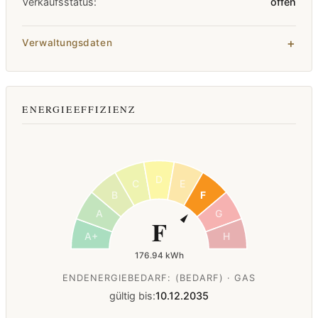
Verkaufsstatus:
offen
Verwaltungsdaten
ENERGIEEFFIZIENZ
D
C
E
B
F
A
G
F
A+
H
176.94 kWh
ENDENERGIEBEDARF: (BEDARF) · GAS
gültig bis:
10.12.2035