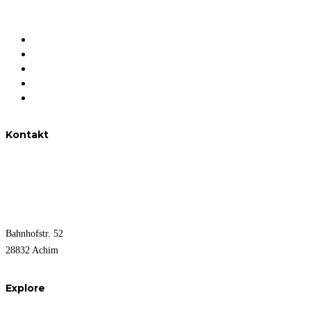
Unternehmen
Das sind wir
Unsere Expertise
Objektübersicht
Kontakt
Kontakt
0176 - 709 318 58
info@allerweserimmobilien.de
Bahnhofstr. 52
28832 Achim
Explore