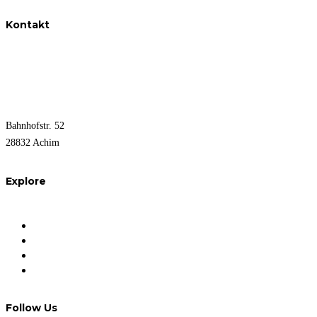
Kontakt
0176 - 709 318 58
info@allerweserimmobilien.de
Bahnhofstr. 52
28832 Achim
Explore
FAQ
Impressum
Datenschutz
Nutzungsbedingungen
Follow Us