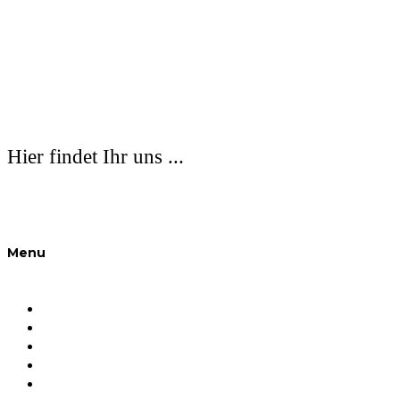
Hier findet Ihr uns ...
Menu
Unternehmen
Das sind wir
Unsere Expertise
Objektübersicht
Kontakt